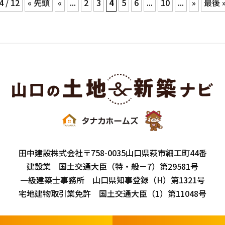
4 / 12
« 先頭
«
...
2
3
4
5
6
...
10
...
»
最後 
田中建設株式会社
〒758-0035
山口県萩市細工町44番
建設業 国土交通大臣（特・般－7）第29581号
一級建築士事務所 山口県知事登録（H）第1321号
宅地建物取引業免許 国土交通大臣（1）第11048号