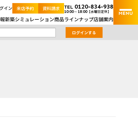
内の土地と新築戸建の不動産検索サイト
0120-834-938
TEL
グイン
来店予約
資料請求
【水曜日定休】
10:00～18:00
報
新築シミュレーション
商品ラインナップ
店舗案内