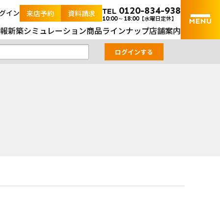
内の土地と新築戸建の不動産検索サイト
0120-834-938
TEL
グイン
来店予約
資料請求
【水曜日定休】
10:00～18:00
報
新築シミュレーション
商品ラインナップ
店舗案内