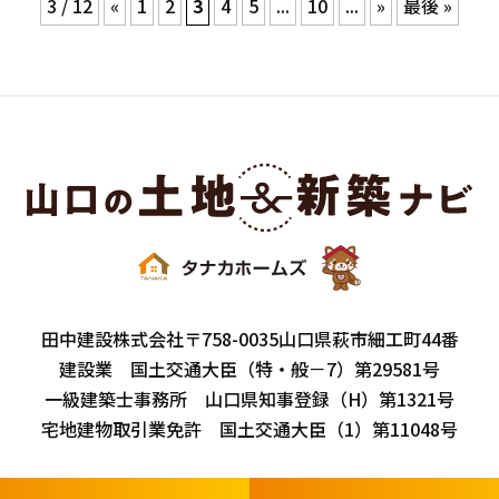
3 / 12
«
1
2
3
4
5
...
10
...
»
最後 »
田中建設株式会社
〒758-0035
山口県萩市細工町44番
建設業 国土交通大臣（特・般－7）第29581号
一級建築士事務所 山口県知事登録（H）第1321号
宅地建物取引業免許 国土交通大臣（1）第11048号