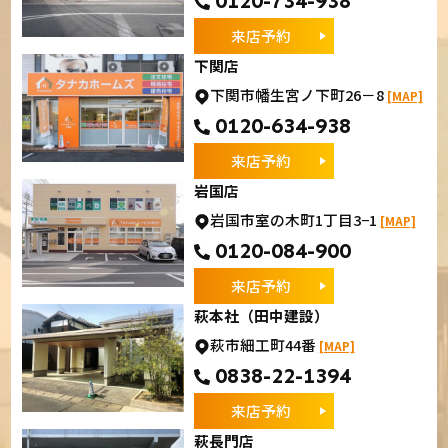
0120-734-938
来店予約
下関店
下関市幡生宮ノ下町26－8
[MAP]
0120-634-938
来店予約
岩国店
岩国市室の木町1丁目3−1
[MAP]
0120-084-900
来店予約
萩本社（田中建設）
萩市細工町44番
[MAP]
0838-22-1394
来店予約
萩長門店