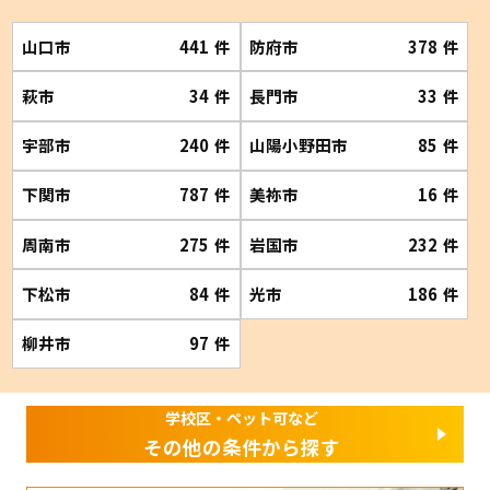
山口市
441
件
防府市
378
件
萩市
34
件
長門市
33
件
宇部市
240
件
山陽小野田市
85
件
下関市
787
件
美祢市
16
件
周南市
275
件
岩国市
232
件
下松市
84
件
光市
186
件
柳井市
97
件
学校区・ペット可など
その他の条件から探す