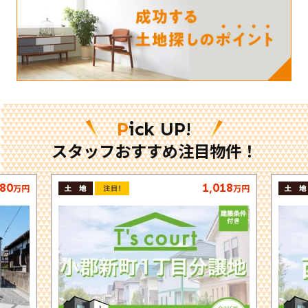
Pick UP!
スタッフおすすめ注目物件！
480
1,018
万円
万円