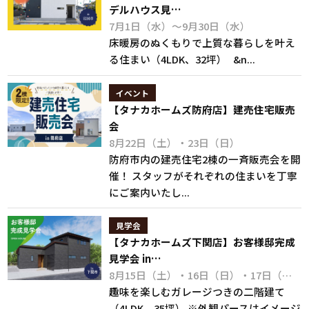
デルハウス見…
7月1日（水）～9月30日（水）
床暖房のぬくもりで上質な暮らしを叶え
る住まい（4LDK、32坪） &n...
イベント
【タナカホームズ防府店】建売住宅販売
会
8月22日（土）・23日（日）
防府市内の建売住宅2棟の一斉販売会を開
催！ スタッフがそれぞれの住まいを丁寧
にご案内いたし...
見学会
【タナカホームズ下関店】お客様邸完成
見学会 in…
8月15日（土）・16日（日）・17日（月・祝）
趣味を楽しむガレージつきの二階建て
（4LDK、35坪） ※外観パースはイメージ