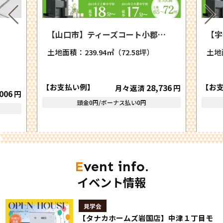
…
【山口市】ティーズコート小郡…
【宇
土地面積：
239.94㎡（72.58坪）
土地
【お支払い例】
28,736
【お
月々返済
円
006
円
頭金0円/ボーナス払い0円
Event info.
イベント情報
見学会
【タナカホームズ岩国店】中津１丁目モ