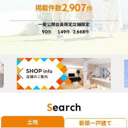
2
907
掲載
件数
,
件
一般公開
会員限定
店舗限定
90
件
149
件
2
668
件
,
Search
土地
新築一戸建て