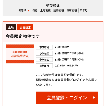
並び替え
新着順
価格
土地面積
建物面積
専有面積
築年月
土地
会員限定
会員限定物件です
山陽小野田市
市区町村
山陽小野田市立赤崎小学校
小学校区
山陽小野田市立竜王中学校
中学校区
217.67㎡ （65.84坪）
土地面積
こちらの物件は会員限定物件です。
閲覧希望の方は会員登録／ログインをお願い
いたします。
会員登録・ログイン