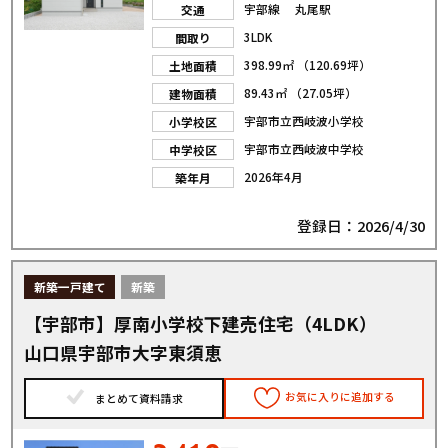
宇部線 丸尾駅
交通
3LDK
間取り
398.99㎡ （120.69坪）
土地面積
89.43㎡ （27.05坪）
建物面積
宇部市立西岐波小学校
小学校区
宇部市立西岐波中学校
中学校区
2026年4月
築年月
登録日：2026/4/30
新築一戸建て
新築
【宇部市】厚南小学校下建売住宅（4LDK）
山口県宇部市大字東須恵
お気に入りに追加する
まとめて資料請求