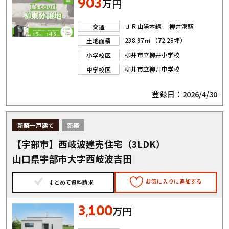
903
万円
ＪＲ山陽本線 柳井港駅
交通
238.97㎡ （72.28坪）
土地面積
柳井市立柳井小学校
小学校区
柳井市立柳井中学校
中学校区
登録日：2026/4/30
新築一戸建て
新築
【宇部市】西岐波建売住宅（3LDK）
山口県宇部市大字西岐波吉田
お気に入りに追加する
まとめて資料請求
3
100
,
万円