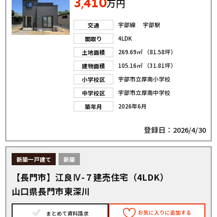
3
410
,
万円
宇部線 宇部駅
交通
4LDK
間取り
269.69㎡ （81.58坪）
土地面積
105.16㎡ （31.81坪）
建物面積
宇部市立厚南小学校
小学校区
宇部市立厚南中学校
中学校区
2026年6月
築年月
登録日：2026/4/30
新築一戸建て
新築
【長門市】江良Ⅳ-７建売住宅（4LDK）
山口県長門市東深川
お気に入りに追加する
まとめて資料請求