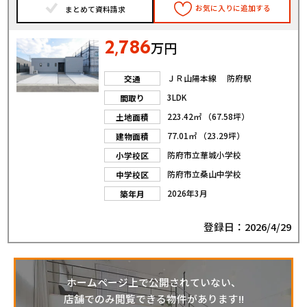
お気に入りに追加する
まとめて資料請求
2
786
,
万円
ＪＲ山陽本線 防府駅
交通
3LDK
間取り
223.42㎡ （67.58坪）
土地面積
77.01㎡ （23.29坪）
建物面積
防府市立華城小学校
小学校区
防府市立桑山中学校
中学校区
2026年3月
築年月
登録日：2026/4/29
ホームページ上で公開されていない、
店舗でのみ閲覧できる物件があります!!