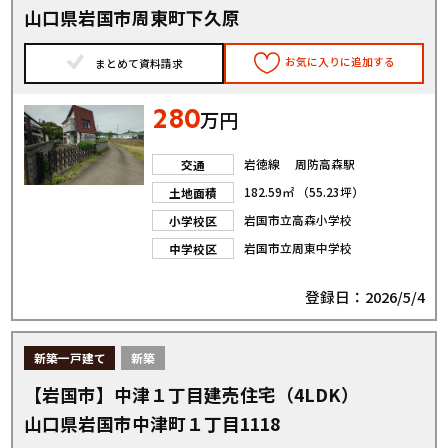
山口県岩国市周東町下久原
お気に入りに追加する
まとめて資料請求
280
万円
岩徳線 周防高森駅
交通
182.59㎡ （55.23坪）
土地面積
岩国市立高森小学校
小学校区
岩国市立周東中学校
中学校区
登録日：2026/5/4
新築一戸建て
新築
【岩国市】中津１丁目建売住宅（4LDK）
山口県岩国市中津町１丁目1118