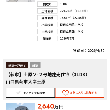
3LDK
間取り
229.29㎡ （69.36坪）
土地面積
75.56㎡ （22.85坪）
建物面積
萩市立明倫小学校
小学校区
萩市立萩西中学校
中学校区
2026年7月
築年月
登録日：2026/4/30
新築一戸建て
新築
【萩市】土原Ⅴ-２号地建売住宅（3LDK）
山口県萩市大字土原
お気に入りに追加する
まとめて資料請求
2
640
,
万円