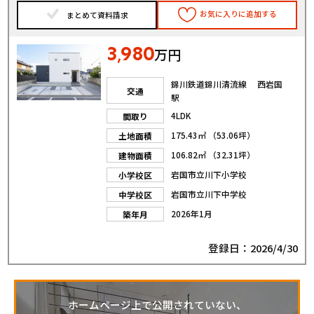
お気に入りに追加する
まとめて資料請求
3
980
,
万円
錦川鉄道錦川清流線 西岩国
交通
駅
4LDK
間取り
175.43㎡ （53.06坪）
土地面積
106.82㎡ （32.31坪）
建物面積
岩国市立川下小学校
小学校区
岩国市立川下中学校
中学校区
2026年1月
築年月
登録日：2026/4/30
ホームページ上で公開されていない、