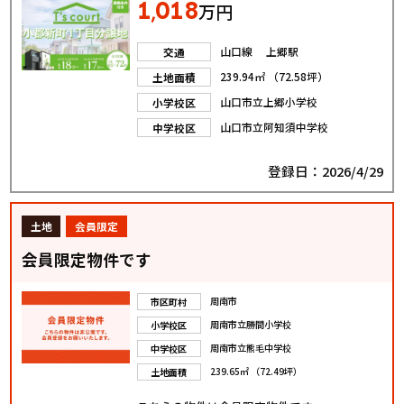
1
018
,
万円
山口線 上郷駅
交通
239.94㎡ （72.58坪）
土地面積
山口市立上郷小学校
小学校区
山口市立阿知須中学校
中学校区
登録日：2026/4/29
土地
会員限定
会員限定物件です
周南市
市区町村
周南市立勝間小学校
小学校区
周南市立熊毛中学校
中学校区
239.65㎡ （72.49坪）
土地面積