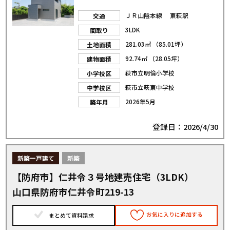
ＪＲ山陰本線 東萩駅
交通
3LDK
間取り
281.03㎡ （85.01坪）
土地面積
92.74㎡ （28.05坪）
建物面積
萩市立明倫小学校
小学校区
萩市立萩東中学校
中学校区
2026年5月
築年月
登録日：2026/4/30
新築一戸建て
新築
【防府市】仁井令３号地建売住宅（3LDK）
山口県防府市仁井令町219-13
お気に入りに追加する
まとめて資料請求