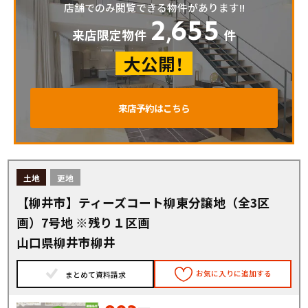
店舗でのみ閲覧できる物件があります!!
2
655
,
来店限定物件
件
大公開！
来店予約はこちら
土地
更地
【柳井市】ティーズコート柳東分譲地（全3区
画）7号地 ※残り１区画
山口県柳井市柳井
お気に入りに追加する
まとめて資料請求