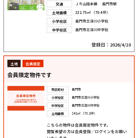
ＪＲ山陰本線 長門市駅
交通
232.75㎡ （70.4坪）
土地面積
長門市立深川小学校
小学校区
長門市立深川中学校
中学校区
登録日：2026/4/10
土地
会員限定
会員限定物件です
長門市
市区町村
長門市立深川小学校
小学校区
長門市立深川中学校
中学校区
242㎡ （73.2坪）
土地面積
こちらの物件は会員限定物件です。
閲覧希望の方は会員登録／ログインをお願い
いたします。