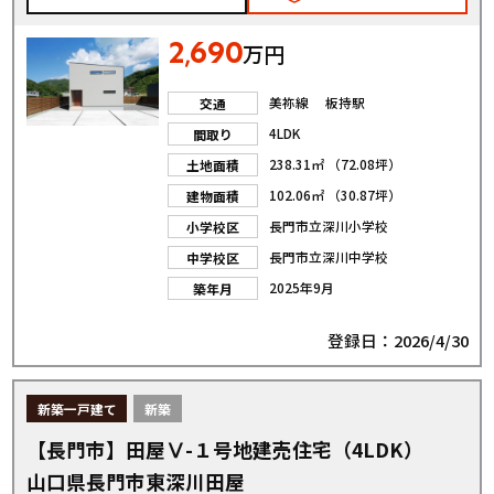
2
690
,
万円
美祢線 板持駅
交通
4LDK
間取り
238.31㎡ （72.08坪）
土地面積
102.06㎡ （30.87坪）
建物面積
長門市立深川小学校
小学校区
長門市立深川中学校
中学校区
2025年9月
築年月
登録日：2026/4/30
新築一戸建て
新築
【長門市】田屋Ⅴ-１号地建売住宅（4LDK）
山口県長門市東深川田屋