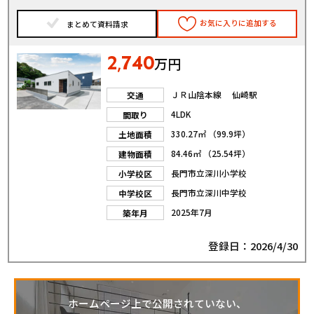
お気に入りに追加する
まとめて資料請求
2
740
,
万円
ＪＲ山陰本線 仙崎駅
交通
4LDK
間取り
330.27㎡ （99.9坪）
土地面積
84.46㎡ （25.54坪）
建物面積
長門市立深川小学校
小学校区
長門市立深川中学校
中学校区
2025年7月
築年月
登録日：2026/4/30
ホームページ上で公開されていない、