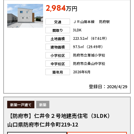
2
984
,
万円
ＪＲ山陽本線 防府駅
交通
3LDK
間取り
223.52㎡ （67.61坪）
土地面積
97.5㎡ （29.49坪）
建物面積
防府市立華城小学校
小学校区
防府市立桑山中学校
中学校区
2026年6月
築年月
登録日：2026/4/29
新築一戸建て
新築
【防府市】仁井令２号地建売住宅（3LDK）
山口県防府市仁井令町219-12