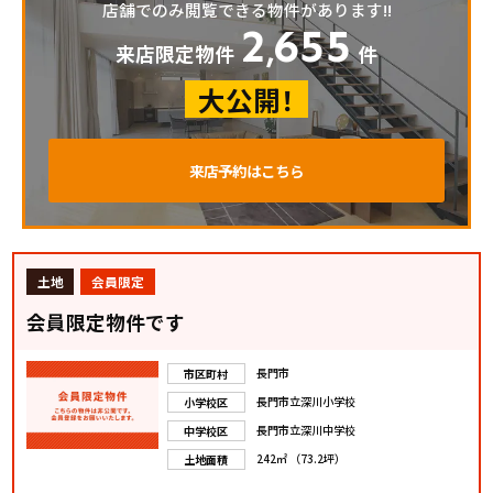
店舗でのみ閲覧できる物件があります!!
2
655
,
来店限定物件
件
大公開！
来店予約はこちら
土地
会員限定
会員限定物件です
長門市
市区町村
長門市立深川小学校
小学校区
長門市立深川中学校
中学校区
242㎡ （73.2坪）
土地面積