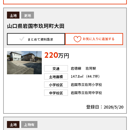
土地
更地
山口県岩国市玖珂町大田
お気に入りに追加する
まとめて資料請求
220
万円
岩徳線 玖珂駅
交通
147.8㎡ （44.7坪）
土地面積
岩国市立玖珂小学校
小学校区
岩国市立玖珂中学校
中学校区
登録日：2026/5/20
土地
上物有