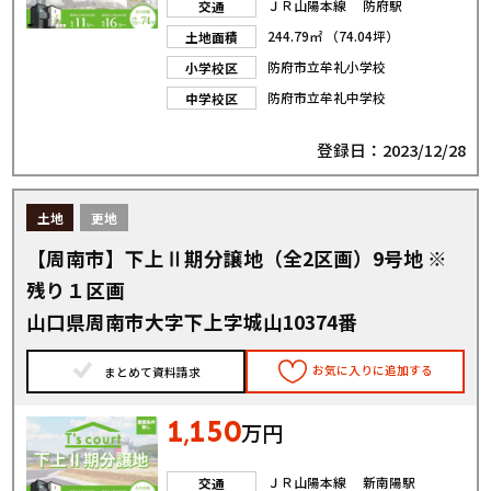
ＪＲ山陽本線 防府駅
交通
244.79㎡ （74.04坪）
土地面積
防府市立牟礼小学校
小学校区
防府市立牟礼中学校
中学校区
登録日：2023/12/28
土地
更地
【周南市】下上Ⅱ期分譲地（全2区画）9号地 ※
残り１区画
山口県周南市大字下上字城山10374番
お気に入りに追加する
まとめて資料請求
1
150
,
万円
ＪＲ山陽本線 新南陽駅
交通