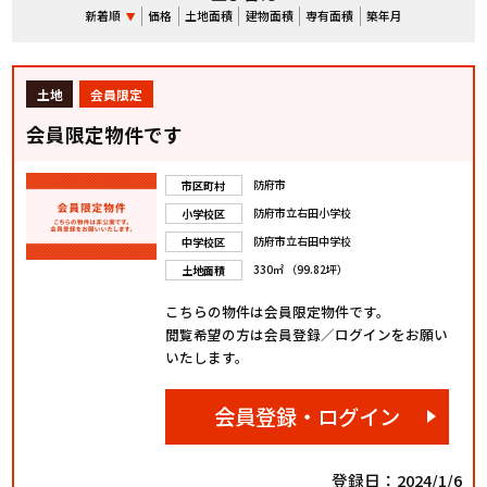
新着順
価格
土地面積
建物面積
専有面積
築年月
土地
会員限定
会員限定物件です
防府市
市区町村
防府市立右田小学校
小学校区
防府市立右田中学校
中学校区
330㎡ （99.82坪）
土地面積
こちらの物件は会員限定物件です。
閲覧希望の方は会員登録／ログインをお願い
いたします。
会員登録・ログイン
登録日：2024/1/6