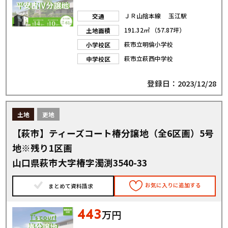
ＪＲ山陰本線 玉江駅
交通
191.32㎡ （57.87坪）
土地面積
萩市立明倫小学校
小学校区
萩市立萩西中学校
中学校区
登録日：2023/12/28
土地
更地
【萩市】ティーズコート椿分譲地（全6区画）5号
地※残り1区画
山口県萩市大字椿字濁渕3540-33
お気に入りに追加する
まとめて資料請求
443
万円