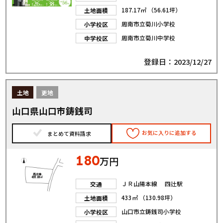
187.17㎡ （56.61坪）
土地面積
周南市立菊川小学校
小学校区
周南市立菊川中学校
中学校区
登録日：2023/12/27
土地
更地
山口県山口市鋳銭司
お気に入りに追加する
まとめて資料請求
180
万円
ＪＲ山陽本線 四辻駅
交通
433㎡ （130.98坪）
土地面積
山口市立鋳銭司小学校
小学校区