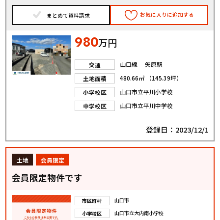
お気に入りに追加する
まとめて資料請求
980
万円
山口線 矢原駅
交通
480.66㎡ （145.39坪）
土地面積
山口市立平川小学校
小学校区
山口市立平川中学校
中学校区
登録日：2023/12/1
土地
会員限定
会員限定物件です
山口市
市区町村
山口市立大内南小学校
小学校区