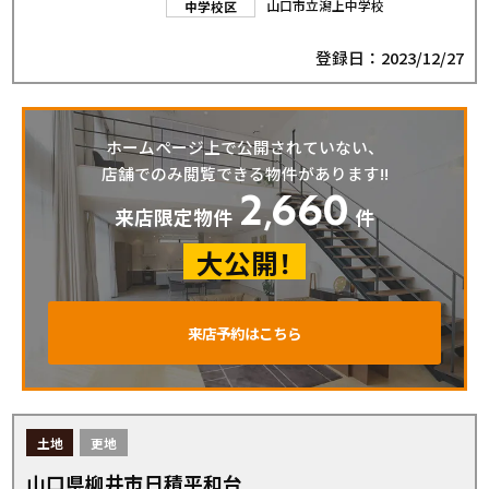
山口市立潟上中学校
中学校区
登録日：2023/12/27
ホームページ上で公開されていない、
店舗でのみ閲覧できる物件があります!!
2
660
,
来店限定物件
件
大公開！
来店予約はこちら
土地
更地
山口県柳井市日積平和台