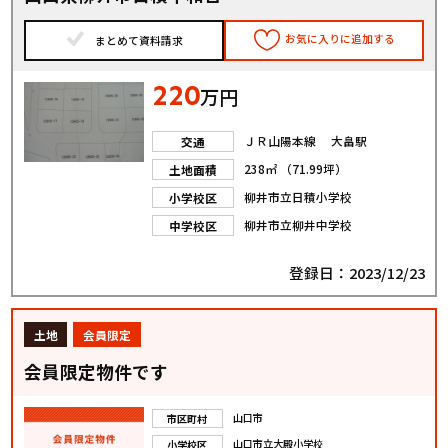
お気に入りに追加する
まとめて資料請求
220
万円
ＪＲ山陽本線 大畠駅
交通
238㎡ （71.99坪）
土地面積
柳井市立日積小学校
小学校区
柳井市立柳井中学校
中学校区
登録日：2023/12/23
土地
会員限定
会員限定物件です
山口市
市区町村
山口市立大殿小学校
小学校区