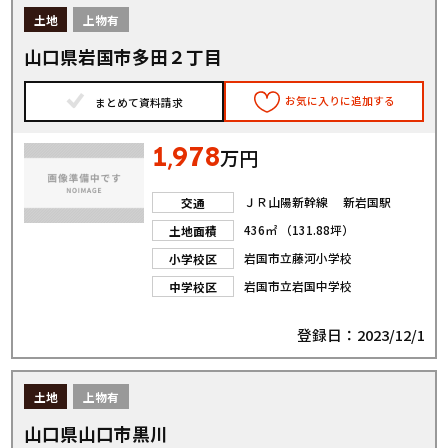
土地
上物有
山口県岩国市多田２丁目
お気に入りに追加する
まとめて資料請求
1
978
,
万円
ＪＲ山陽新幹線 新岩国駅
交通
436㎡ （131.88坪）
土地面積
岩国市立藤河小学校
小学校区
岩国市立岩国中学校
中学校区
登録日：2023/12/1
土地
上物有
山口県山口市黒川