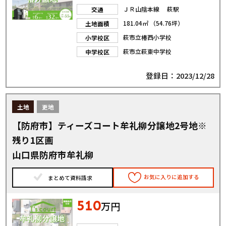
ＪＲ山陰本線 萩駅
交通
181.04㎡ （54.76坪）
土地面積
萩市立椿西小学校
小学校区
萩市立萩東中学校
中学校区
登録日：2023/12/28
土地
更地
【防府市】ティーズコート牟礼柳分譲地2号地※
残り1区画
山口県防府市牟礼柳
お気に入りに追加する
まとめて資料請求
510
万円