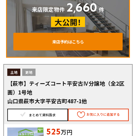
2
660
,
来店限定物件
件
大公開！
来店予約はこちら
土地
更地
【萩市】ティーズコート平安古Ⅳ分譲地（全2区
画）1号地
山口県萩市大字平安古町487-1他
お気に入りに追加する
まとめて資料請求
525
万円