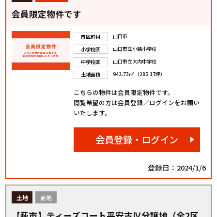
会員限定物件です
山口市
市区町村
山口市立小鯖小学校
小学校区
山口市立大内中学校
中学校区
942.73㎡ （285.17坪）
土地面積
こちらの物件は会員限定物件です。
閲覧希望の方は会員登録／ログインをお願い
いたします。
会員登録・ログイン
登録日：2024/1/6
土地
更地
【萩市】ティーズコート平安古Ⅳ分譲地（全2区