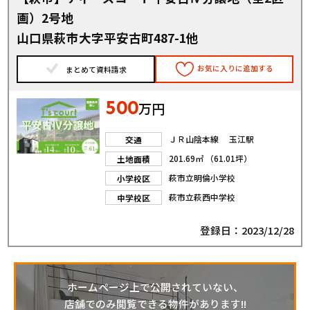
画）2号地
山口県萩市大字平安古町487-1他
お気に入りに追加する
まとめて資料請求
500
万円
ＪＲ山陰本線 玉江駅
交通
201.69㎡ （61.01坪）
土地面積
萩市立明倫小学校
小学校区
萩市立萩西中学校
中学校区
登録日：2023/12/28
ホームページ上で公開されていない、
店舗でのみ閲覧できる物件があります!!