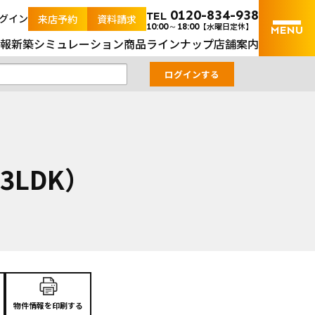
市】仁井令３号地建売住宅（3LDK）｜山口の土地＆新築ナビ
0120-834-938
TEL
グイン
来店予約
資料請求
【水曜日定休】
10:00～18:00
報
新築シミュレーション
商品ラインナップ
店舗案内
3LDK）
物件情報を印刷する