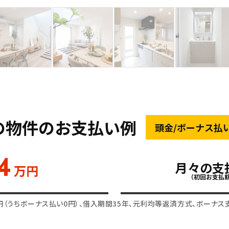
の物件のお支払い例
頭金/ボーナス払
4
月々の支
万円
（初回お支払
円（うちボーナス払い0円）、借入期間35年、元利均等返済方式、ボーナス