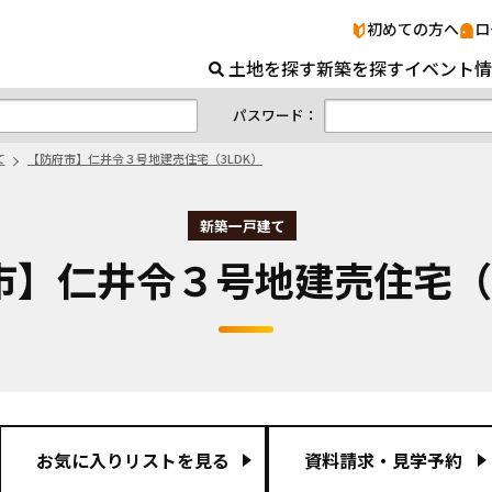
【防府
初めての方へ
ロ
土地を探す
新築を探す
イベント情
パスワード：
て
【防府市】仁井令３号地建売住宅（3LDK）
新築一戸建て
防府市】仁井令３号地建売住宅（
お気に入りリストを見る