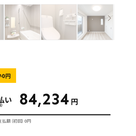
い0円
84,234
払い
円
額）
支払額（初回）0円