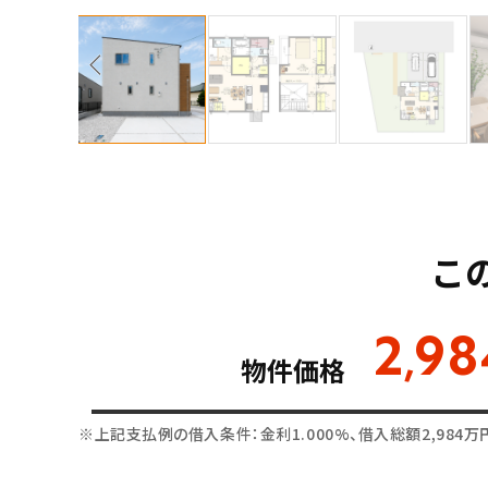
こ
2
98
,
物件価格
※上記支払例の借入条件：金利1.000%、借入総額
2,984
万