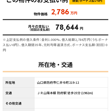
頭金/ボーナス払い0円
2
786
,
万円
物件価格
78,644
月々の支払い
円
（初回お支払額）
※上記支払例の借入条件：金利1.000%、借入総額
2,786
万円（うちボーナ
ス払い0円）、借入期間35年、元利均等返済方式、ボーナス支払額（初回）0
円
所在地・交通
所在地
山口県防府市仁井令町219-12
交通
ＪＲ山陽本線 防府駅 徒歩25分 (1962m)
その他交通