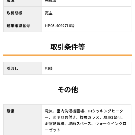
現況
完成済
取引態様
売主
建築確認番号
HP03-4092716号
取引条件等
引渡し
相談
その他
設備
電気、室内洗濯機置場、IHクッキングヒータ
ー、照明器具付き、複層ガラス、駐車2台可、
浴室乾燥機、収納スペース、ウォークインクロ
ーゼット