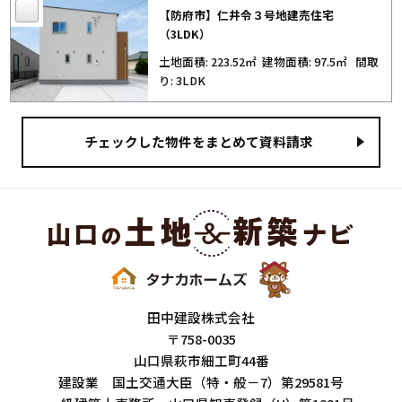
【防府市】仁井令３号地建売住宅
（3LDK）
土地面積: 223.52㎡
建物面積: 97.5㎡
間取
り: 3LDK
田中建設株式会社
〒758-0035
山口県萩市細工町44番
建設業 国土交通大臣（特・般－7）第29581号