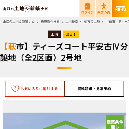
山口の土地＆新築ナビ
ログイン
来店予約
山口の土地＆新築ナビ
販売物件検索
土地検索
萩市の土地
【萩市】ティー
土地
注目！
【萩市】ティーズコート平安古Ⅳ分
譲地（全2区画）2号地
お気に入りに追加する