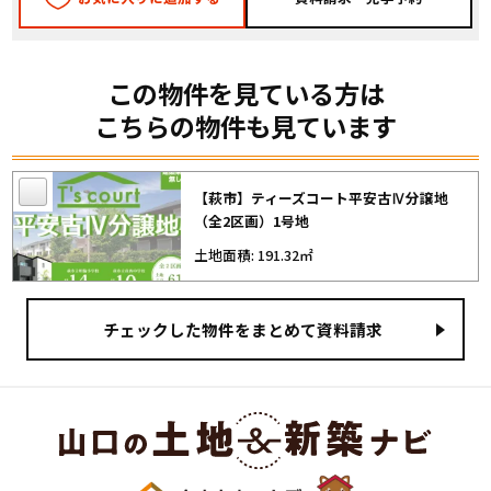
この物件を見ている方は
こちらの物件も見ています
【萩市】ティーズコート平安古Ⅳ分譲地
（全2区画）1号地
土地面積: 191.32㎡