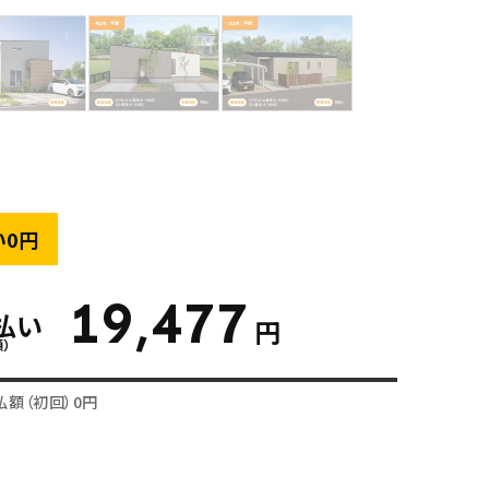
い0円
19,477
払い
円
額）
払額（初回）0円