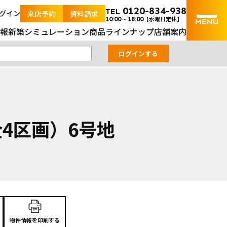
【山口市】ティーズコート小鯖分譲地（全4区画）6号地
0120-834-938
TEL
グイン
来店予約
資料請求
【水曜日定休】
10:00～18:00
報
新築シミュレーション
商品ラインナップ
店舗案内
全4区画）6号地
物件情報を印刷する