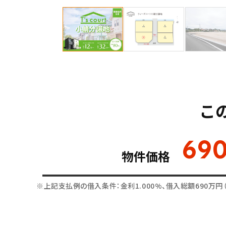
こ
69
物件価格
※上記支払例の借入条件：金利1.000%、借入総額
690
万円