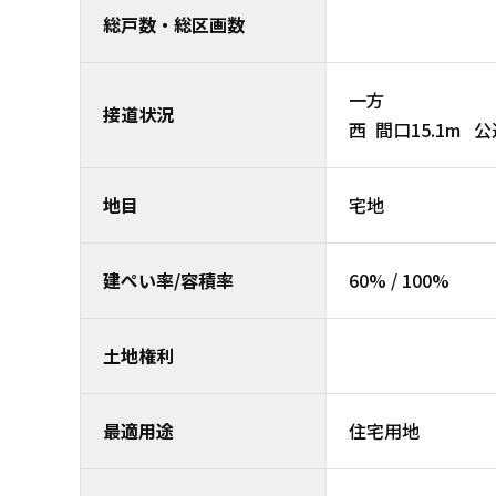
総戸数・総区画数
一方
接道状況
西 間口15.1
地目
宅地
建ぺい率/容積率
60% / 100%
土地権利
最適用途
住宅用地