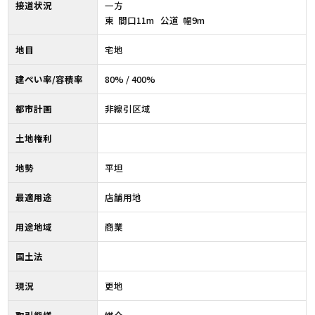
接道状況
一方
東 間口11m 公道 幅9m
地目
宅地
建ぺい率/容積率
80% / 400%
都市計画
非線引区域
土地権利
地勢
平坦
最適用途
店舗用地
用途地域
商業
国土法
現況
更地