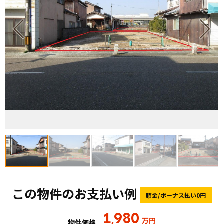
この物件のお支払い例
頭金/ボーナス払い0円
1
980
,
万円
物件価格