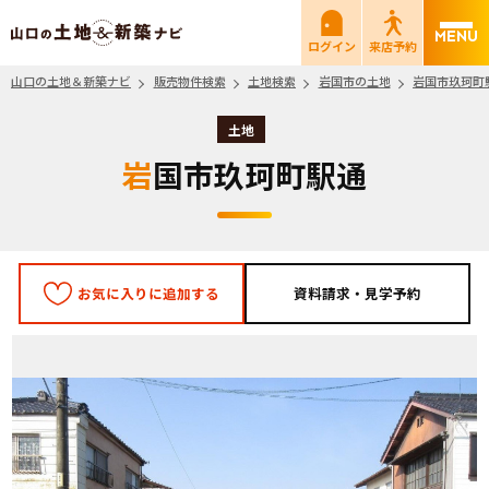
山口の土地＆新築ナビ
ログイン
来店予約
山口の土地＆新築ナビ
販売物件検索
土地検索
岩国市の土地
岩国市玖珂町
土地
岩国市玖珂町駅通
お気に入りに追加する