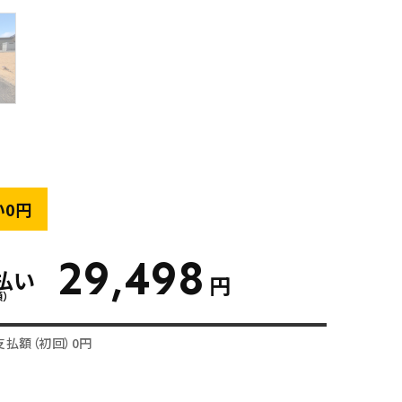
い0円
29,498
払い
円
額）
支払額（初回）0円