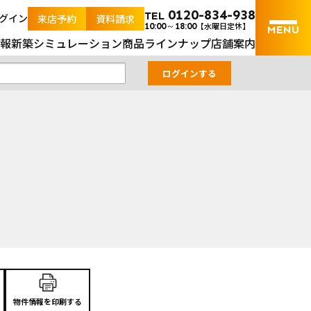
の土地＆新築ナビ｜山口県内の土地と新築戸建の不動産検索サ
0120-834-938
TEL
グイン
来店予約
資料請求
【水曜日定休】
10:00～18:00
報
新築シミュレーション
商品ラインナップ
店舗案内
物件情報を印刷する