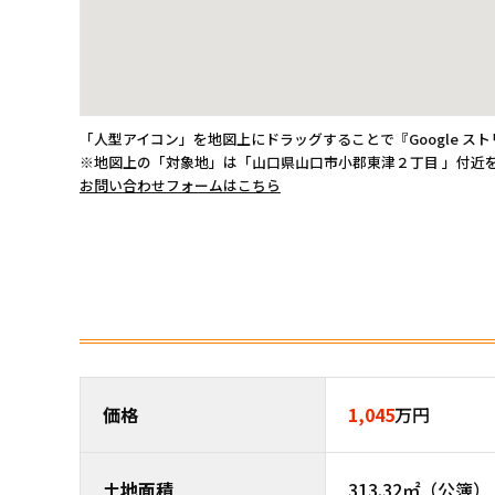
「人型アイコン」を地図上にドラッグすることで『Google ス
※地図上の「対象地」は「山口県山口市小郡東津２丁目 」付近
お問い合わせフォームはこちら
価格
1,045
万円
土地面積
313.32㎡（公簿） 