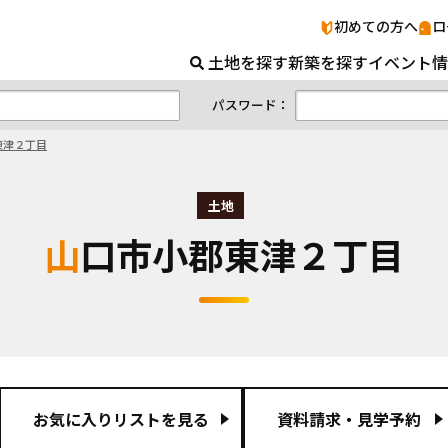
山口市小郡東津２丁目｜山口
初めての方へ
ロ
土地を探す
新築を探す
イベント情
パスワード：
東津２丁目
土地
山口市小郡東津２丁目
お気に入りリストを見る