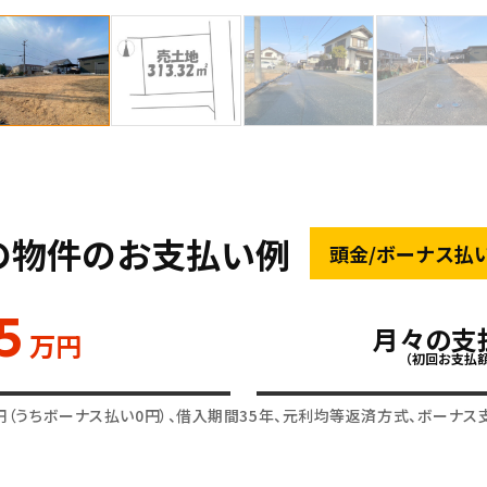
の物件のお支払い例
頭金/ボーナス払
5
月々の支
万円
（初回お支払
円（うちボーナス払い0円）、借入期間35年、元利均等返済方式、ボーナス