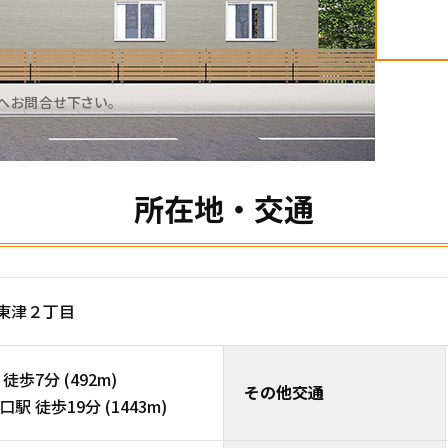
へお問合せ下さい。
所在地・交通
郡東津２丁目
歩7分 (492m)
その他交通
 徒歩19分 (1443m)