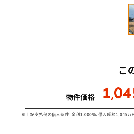
こ
1
04
,
物件価格
※上記支払例の借入条件：金利1.000%、借入総額
1,045
万