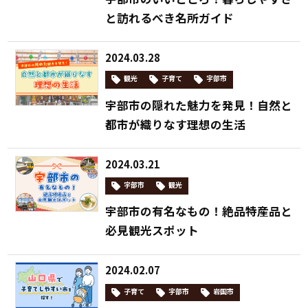
と訪れるべき名所ガイド
2024.03.28
観光
子育て
宇部市
宇部市の隠れた魅力を発見！自然と
都市が織りなす理想の生活
2024.03.21
宇部市
観光
宇部市の有名なもの！絶品特産品と
必見観光スポット
2024.02.07
子育て
宇部市
岩国市