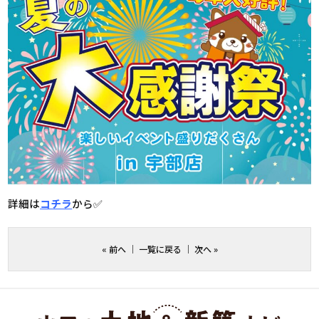
詳細は
コチラ
から✅
«
前へ
｜
一覧に戻る
｜
次へ
»