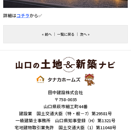
詳細は
コチラ
から✅
«
前へ
｜
一覧に戻る
｜
次へ
»
田中建設株式会社
〒758-0035
山口県萩市細工町44番
建設業 国土交通大臣（特・般－7）第29581号
一級建築士事務所 山口県知事登録（H）第1321号
宅地建物取引業免許 国土交通大臣（1）第11048号