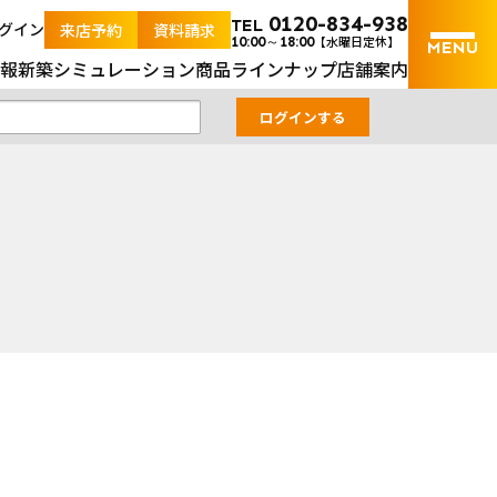
ol.2】スタッフコ･･･｜お知らせ｜山口の土地＆新築ナビ｜山
0120-834-938
TEL
グイン
来店予約
資料請求
【水曜日定休】
10:00～18:00
報
新築シミュレーション
商品ラインナップ
店舗案内