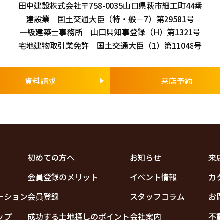
田中建設株式会社
〒758-0035
山口県萩市細工町44番
建設業 国土交通大臣（特・般－7）第29581号
一級建築士事務所 山口県知事登録（H）第1321号
宅地建物取引業免許 国土交通大臣（1）第11048号
資料請求
来店予約
初めての方へ
お知らせ
来
会員登録のメリット
イベント情報
カ
ーション
会員登録
スタッフコラム
お
ップ
成功する土地探しのポイント
会社案内
不