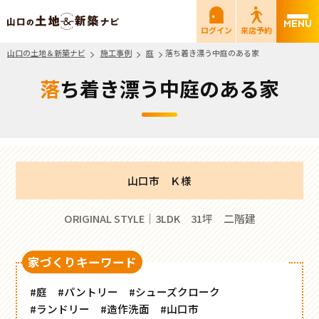
山口の土地＆新築ナビ
ログイン
来店予約
山口の土地＆新築ナビ
施工事例
庭
落ち着き漂う中庭のある家
落ち着き漂う中庭のある家
山口市 Ｋ様
ORIGINAL STYLE｜3LDK 31坪 二階建
家づくりキーワード
#庭
#パントリー
#シューズクローク
#ランドリー
#造作洗面
#山口市