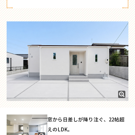
窓から日差しが降り注ぐ、22帖超
えのLDK。