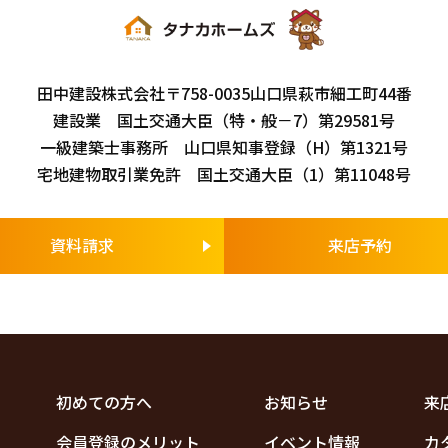
田中建設株式会社
〒758-0035
山口県萩市細工町44番
建設業 国土交通大臣（特・般－7）第29581号
一級建築士事務所 山口県知事登録（H）第1321号
宅地建物取引業免許 国土交通大臣（1）第11048号
資料請求
来店予約
初めての方へ
お知らせ
来
会員登録のメリット
イベント情報
カ