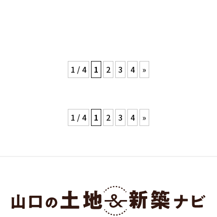
1 / 4
1
2
3
4
»
1 / 4
1
2
3
4
»