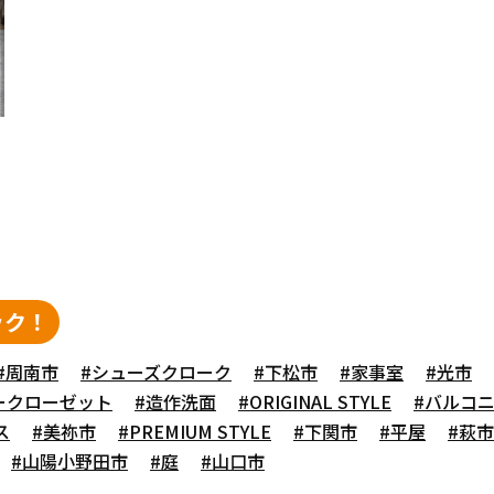
ック！
#周南市
#シューズクローク
#下松市
#家事室
#光市
ークローゼット
#造作洗面
#ORIGINAL STYLE
#バルコ
ス
#美祢市
#PREMIUM STYLE
#下関市
#平屋
#萩市
#山陽小野田市
#庭
#山口市