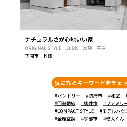
ナチュラルさが心地いい家
ORIGINAL STYLE｜3LDK 28坪 平屋
下関市 Ｋ様
気になるキーワードをチェ
#パントリー
#防府市
#和室
#回遊動線
#柳井市
#ファミリ
#COMPACT STYLE
#モデルハウ
#全館空調
#宇部市
#乾太くん