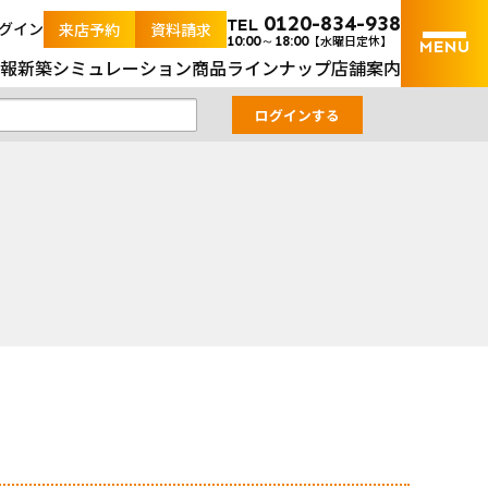
自然体の家｜山口の土地＆新築ナビ｜山口県内の土地と新築戸
0120-834-938
TEL
グイン
来店予約
資料請求
【水曜日定休】
10:00～18:00
報
新築シミュレーション
商品ラインナップ
店舗案内