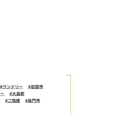
#ランドリー
#岩国市
ニー
#大島郡
#二階建
#長門市