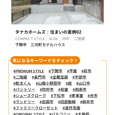
タナカホームズ｜住まいの実例02
COMPACT STYLE｜4LDK 29坪 二階建
下関市 三河町モデルハウス
気になるキーワードをチェック！
#PREMIUM STYLE
#下関市
#平屋
#萩市
#二階建
#長門市
#全館空調
#宇部市
#乾太くん
#山陽小野田市
#庭
#山口市
#パントリー
#防府市
#和室
#周南市
#シューズクローク
#下松市
#家事室
#光市
#ランドリー
#岩国市
#回遊動線
#柳井市
#ファミリークローゼット
#造作洗面
#ORIGINAL STYLE
#バルコニー
#大島郡