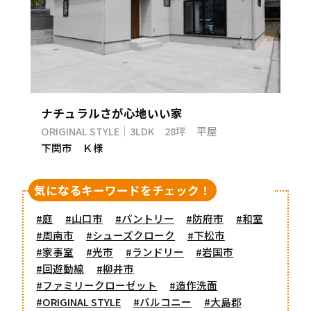
ナチュラルさが心地いい家
ORIGINAL STYLE｜3LDK 28坪 平屋
下関市 Ｋ様
気になるキーワードをチェック！
#庭
#山口市
#パントリー
#防府市
#和室
#周南市
#シューズクローク
#下松市
#家事室
#光市
#ランドリー
#岩国市
#回遊動線
#柳井市
#ファミリークローゼット
#造作洗面
#ORIGINAL STYLE
#バルコニー
#大島郡