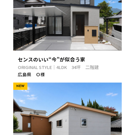
センスのいい“今”が似合う家
ORIGINAL STYLE｜4LDK 34坪 二階建
広島県 Ｏ様
NEW