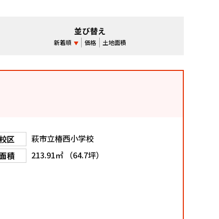
並び替え
新着順
価格
土地面積
萩市立椿西小学校
校区
213.91㎡ （64.7坪）
面積