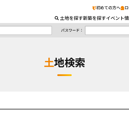
土地検索｜山口の土地＆新築ナビ｜山口県
初めての方へ
ロ
土地を探す
新築を探す
イベント情
パスワード：
土地検索