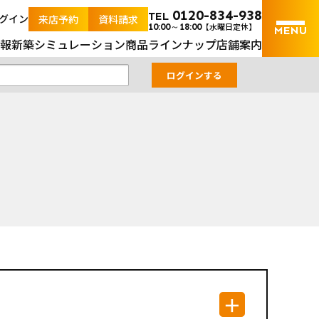
内の土地と新築戸建の不動産検索サイト
0120-834-938
TEL
グイン
来店予約
資料請求
【水曜日定休】
10:00～18:00
報
新築シミュレーション
商品ラインナップ
店舗案内