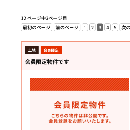
12 ページ中3ページ目
最初のページ
前のページ
1
2
3
4
5
次
土地
会員限定
会員限定物件です