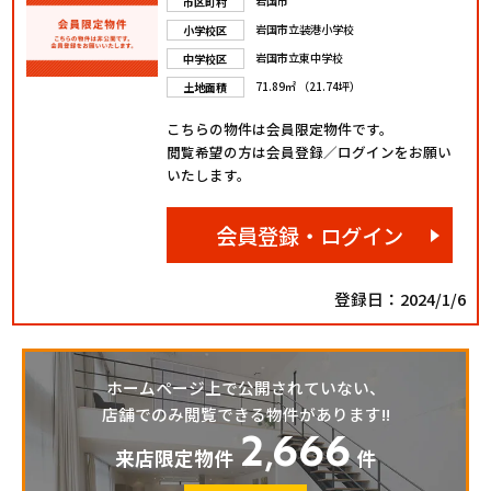
岩国市
市区町村
岩国市立装港小学校
小学校区
岩国市立東中学校
中学校区
71.89㎡ （21.74坪）
土地面積
こちらの物件は会員限定物件です。
閲覧希望の方は会員登録／ログインをお願い
いたします。
会員登録・ログイン
登録日：2024/1/6
ホームページ上で公開されていない、
店舗でのみ閲覧できる物件があります!!
2
666
,
来店限定物件
件