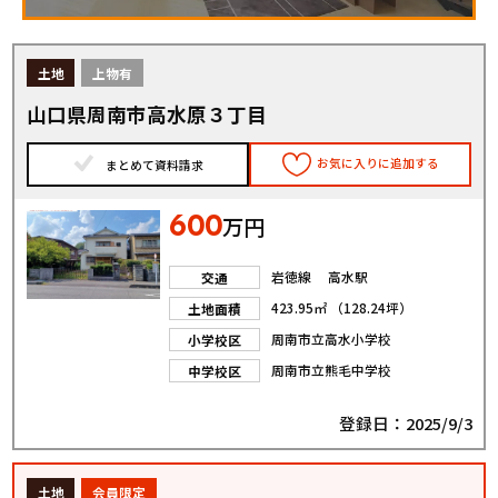
土地
上物有
山口県周南市高水原３丁目
お気に入りに追加する
まとめて資料請求
600
万円
岩徳線 高水駅
交通
423.95㎡ （128.24坪）
土地面積
周南市立高水小学校
小学校区
周南市立熊毛中学校
中学校区
登録日：2025/9/3
土地
会員限定