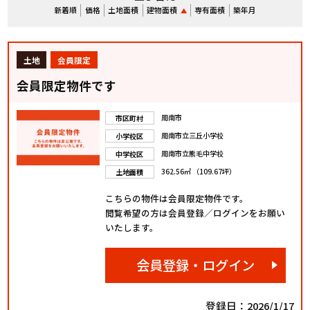
新着順
価格
土地面積
建物面積
専有面積
築年月
土地
会員限定
会員限定物件です
周南市
市区町村
周南市立三丘小学校
小学校区
周南市立熊毛中学校
中学校区
362.56㎡ （109.67坪）
土地面積
こちらの物件は会員限定物件です。
閲覧希望の方は会員登録／ログインをお願い
いたします。
会員登録・ログイン
登録日：2026/1/17