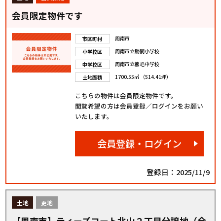
会員限定物件です
周南市
市区町村
周南市立勝間小学校
小学校区
周南市立熊毛中学校
中学校区
1700.55㎡ （514.41坪）
土地面積
こちらの物件は会員限定物件です。
閲覧希望の方は会員登録／ログインをお願い
いたします。
会員登録・ログイン
登録日：2025/11/9
土地
更地
【周南市】ティーズコート北山２丁目分譲地（全