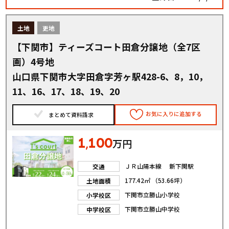
土地
更地
【下関市】ティーズコート田倉分譲地（全7区
画）4号地
山口県下関市大字田倉字芳ヶ駅428-6、8，10，
11、16、17、18、19、20
お気に入りに追加する
まとめて資料請求
1
100
,
万円
ＪＲ山陽本線 新下関駅
交通
177.42㎡ （53.66坪）
土地面積
下関市立勝山小学校
小学校区
下関市立勝山中学校
中学校区