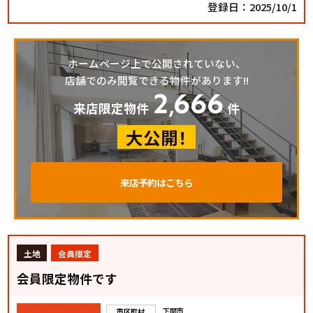
登録日：2025/10/1
ホームページ上で公開されていない、
店舗でのみ閲覧できる物件があります!!
2
666
,
来店限定物件
件
大公開！
来店予約はこちら
土地
会員限定
会員限定物件です
下関市
市区町村