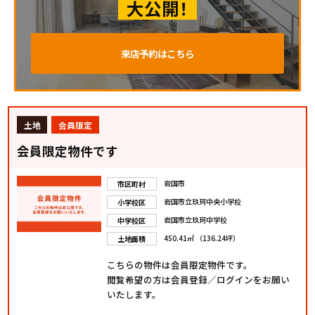
大公開！
来店予約はこちら
土地
会員限定
会員限定物件です
岩国市
市区町村
岩国市立玖珂中央小学校
小学校区
岩国市立玖珂中学校
中学校区
450.41㎡ （136.24坪）
土地面積
こちらの物件は会員限定物件です。
閲覧希望の方は会員登録／ログインをお願い
いたします。