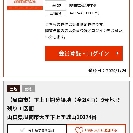
美祢市立秋芳中学校
中学校区
341.05㎡ （103.16坪）
土地面積
こちらの物件は会員限定物件です。
閲覧希望の方は会員登録／ログインをお願い
いたします。
会員登録・ログイン
登録日：2024/1/24
土地
更地
【周南市】下上Ⅱ期分譲地（全2区画）9号地 ※
残り１区画
山口県周南市大字下上字城山10374番
お気に入りに追加する
まとめて資料請求