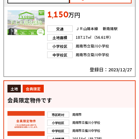
1
150
,
万円
ＪＲ山陽本線 新南陽駅
交通
187.17㎡ （56.61坪）
土地面積
周南市立菊川小学校
小学校区
周南市立菊川中学校
中学校区
登録日：2023/12/27
土地
会員限定
会員限定物件です
周南市
市区町村
周南市立福川小学校
小学校区
周南市立福川中学校
中学校区
164.54㎡ （49.77坪）
土地面積