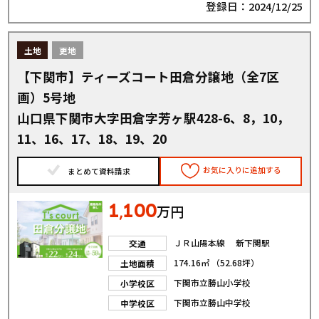
登録日：2024/12/25
土地
更地
【下関市】ティーズコート田倉分譲地（全7区
画）5号地
山口県下関市大字田倉字芳ヶ駅428-6、8，10，
11、16、17、18、19、20
お気に入りに追加する
まとめて資料請求
1
100
,
万円
ＪＲ山陽本線 新下関駅
交通
174.16㎡ （52.68坪）
土地面積
下関市立勝山小学校
小学校区
下関市立勝山中学校
中学校区