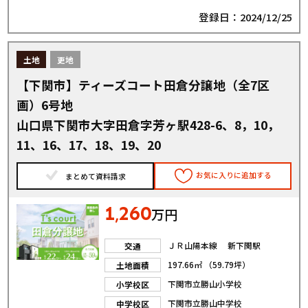
登録日：2024/12/25
土地
更地
【下関市】ティーズコート田倉分譲地（全7区
画）6号地
山口県下関市大字田倉字芳ヶ駅428-6、8，10，
11、16、17、18、19、20
お気に入りに追加する
まとめて資料請求
1
260
,
万円
ＪＲ山陽本線 新下関駅
交通
197.66㎡ （59.79坪）
土地面積
下関市立勝山小学校
小学校区
下関市立勝山中学校
中学校区