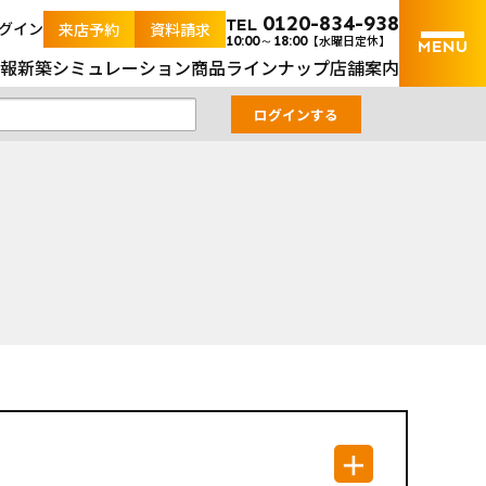
｜山口県内の土地と新築戸建の不動産検索サイト
0120-834-938
TEL
グイン
来店予約
資料請求
【水曜日定休】
10:00～18:00
報
新築シミュレーション
商品ラインナップ
店舗案内