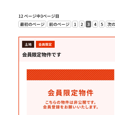
12 ページ中3ページ目
最初のページ
前のページ
1
2
3
4
5
次
土地
会員限定
会員限定物件です