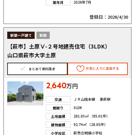
2026年7月
築年月
登録日：2026/4/30
新築一戸建て
新築
【萩市】土原Ⅴ-２号地建売住宅（3LDK）
山口県萩市大字土原
お気に入りに追加する
まとめて資料請求
2
640
,
万円
ＪＲ山陰本線 東萩駅
交通
3LDK
間取り
281.03㎡ （85.01坪）
土地面積
92.74㎡ （28.05坪）
建物面積
萩市立明倫小学校
小学校区