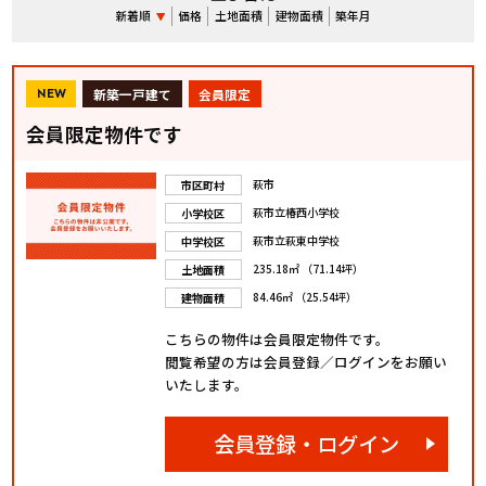
新着順
価格
土地面積
建物面積
築年月
新築一戸建て
会員限定
NEW
会員限定物件です
萩市
市区町村
萩市立椿西小学校
小学校区
萩市立萩東中学校
中学校区
235.18㎡ （71.14坪）
土地面積
84.46㎡ （25.54坪）
建物面積
こちらの物件は会員限定物件です。
閲覧希望の方は会員登録／ログインをお願い
いたします。
会員登録・ログイン