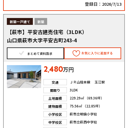
登録日：2026/7/13
新築一戸建て
新築
【萩市】平安古建売住宅（3LDK）
山口県萩市大字平安古町243-4
お気に入りに追加する
まとめて資料請求
2
480
,
万円
ＪＲ山陰本線 玉江駅
交通
3LDK
間取り
229.29㎡ （69.36坪）
土地面積
75.56㎡ （22.85坪）
建物面積
萩市立明倫小学校
小学校区
萩市立萩西中学校
中学校区