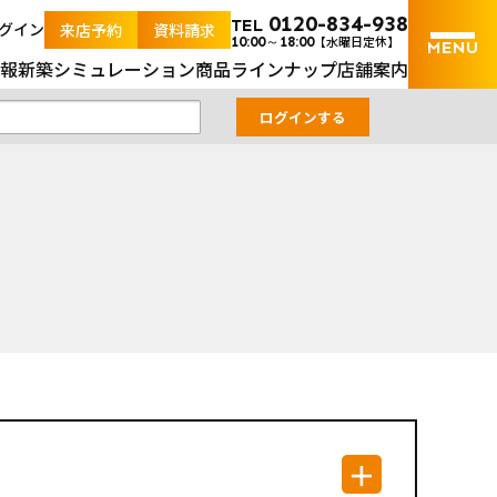
｜山口県内の土地と新築戸建の不動産検索サイト
0120-834-938
TEL
グイン
来店予約
資料請求
【水曜日定休】
10:00～18:00
報
新築シミュレーション
商品ラインナップ
店舗案内