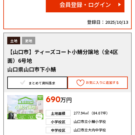
会員登録・ログイン
登録日：2025/10/13
土地
更地
【山口市】ティーズコート小鯖分譲地（全4区
画）6号地
山口県山口市下小鯖
お気に入りに追加する
まとめて資料請求
690
万円
277.94㎡ （84.07坪）
土地面積
山口市立小鯖小学校
小学校区
山口市立大内中学校
中学校区