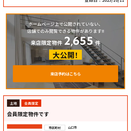
ホームページ上で公開されていない、
店舗でのみ閲覧できる物件があります!!
2
655
,
来店限定物件
件
大公開！
来店予約はこちら
土地
会員限定
会員限定物件です
山口市
市区町村