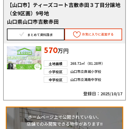
【山口市】ティーズコート吉敷赤田３丁目分譲地
（全9区画）9号地
山口県山口市吉敷赤田
お気に入りに追加する
まとめて資料請求
570
万円
268.72㎡ （81.28坪）
土地面積
山口市立良城小学校
小学校区
山口市立鴻南中学校
中学校区
登録日：2025/10/17
ホームページ上で公開されていない、
店舗でのみ閲覧できる物件があります!!