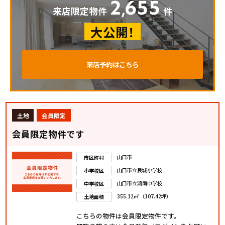
2
655
,
来店限定物件
件
大公開！
来店予約はこちら
土地
会員限定
会員限定物件です
山口市
市区町村
山口市立良城小学校
小学校区
山口市立鴻南中学校
中学校区
355.12㎡ （107.42坪）
土地面積
こちらの物件は会員限定物件です。