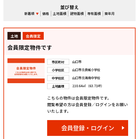
並び替え
新着順
価格
土地面積
建物面積
専有面積
築年月
土地
会員限定
会員限定物件です
山口市
市区町村
山口市立良城小学校
小学校区
山口市立鴻南中学校
中学校区
210.64㎡ （63.71坪）
土地面積
こちらの物件は会員限定物件です。
閲覧希望の方は会員登録／ログインをお願い
いたします。
会員登録・ログイン