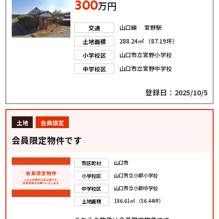
300
万円
山口線 宮野駅
交通
288.24㎡ （87.19坪）
土地面積
山口市立宮野小学校
小学校区
山口市立宮野中学校
中学校区
登録日：2025/10/5
土地
会員限定
会員限定物件です
山口市
市区町村
山口市立小郡小学校
小学校区
山口市立小郡中学校
中学校区
186.61㎡ （56.44坪）
土地面積