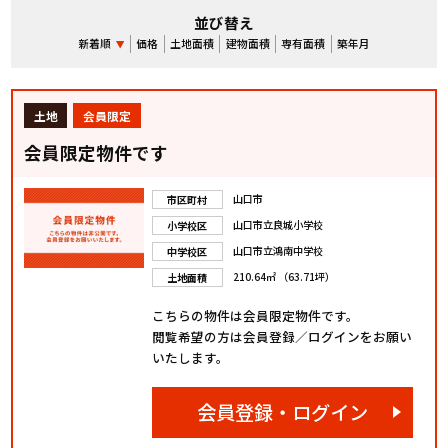
並び替え
新着順
価格
土地面積
建物面積
専有面積
築年月
土地
会員限定
会員限定物件です
山口市
市区町村
山口市立良城小学校
小学校区
山口市立鴻南中学校
中学校区
210.64㎡ （63.71坪）
土地面積
こちらの物件は会員限定物件です。
閲覧希望の方は会員登録／ログインをお願い
いたします。
会員登録・ログイン