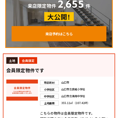
2
655
,
来店限定物件
件
大公開！
来店予約はこちら
土地
会員限定
会員限定物件です
山口市
市区町村
山口市立良城小学校
小学校区
山口市立鴻南中学校
中学校区
355.12㎡ （107.42坪）
土地面積
こちらの物件は会員限定物件です。