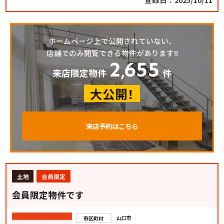
ホームページ上で公開されていない、
店舗でのみ閲覧できる物件があります!!
2
655
,
来店限定物件
件
大公開！
来店予約はこちら
土地
会員限定
会員限定物件です
山口市
市区町村