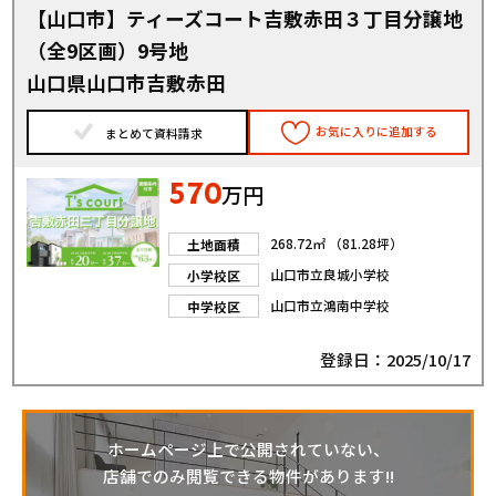
【山口市】ティーズコート吉敷赤田３丁目分譲地
（全9区画）9号地
山口県山口市吉敷赤田
お気に入りに追加する
まとめて資料請求
570
万円
268.72㎡ （81.28坪）
土地面積
山口市立良城小学校
小学校区
山口市立鴻南中学校
中学校区
登録日：2025/10/17
ホームページ上で公開されていない、
店舗でのみ閲覧できる物件があります!!