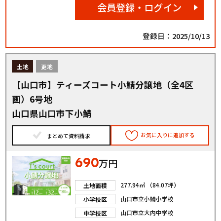
会員登録・ログイン
登録日：2025/10/13
土地
更地
【山口市】ティーズコート小鯖分譲地（全4区
画）6号地
山口県山口市下小鯖
お気に入りに追加する
まとめて資料請求
690
万円
277.94㎡ （84.07坪）
土地面積
山口市立小鯖小学校
小学校区
山口市立大内中学校
中学校区