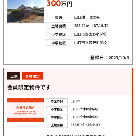
300
万円
山口線 宮野駅
交通
288.24㎡ （87.19坪）
土地面積
山口市立宮野小学校
小学校区
山口市立宮野中学校
中学校区
登録日：2025/10/5
土地
会員限定
会員限定物件です
山口市
市区町村
山口市立小郡小学校
小学校区
山口市立小郡中学校
中学校区
186.61㎡ （56.44坪）
土地面積