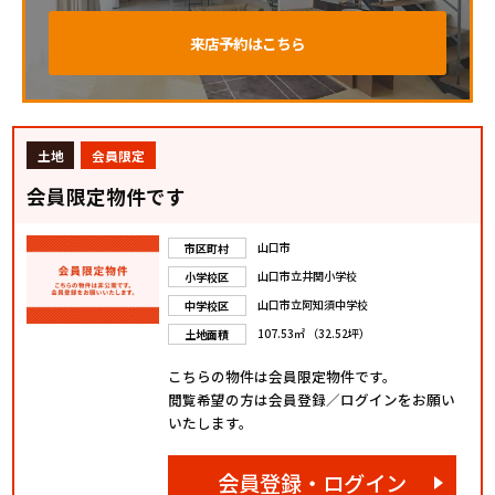
来店予約はこちら
土地
会員限定
会員限定物件です
山口市
市区町村
山口市立井関小学校
小学校区
山口市立阿知須中学校
中学校区
107.53㎡ （32.52坪）
土地面積
こちらの物件は会員限定物件です。
閲覧希望の方は会員登録／ログインをお願い
いたします。
会員登録・ログイン