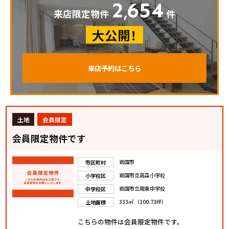
2
654
,
来店限定物件
件
大公開！
来店予約はこちら
土地
会員限定
会員限定物件です
岩国市
市区町村
岩国市立高森小学校
小学校区
岩国市立周東中学校
中学校区
333㎡ （100.73坪）
土地面積
こちらの物件は会員限定物件です。