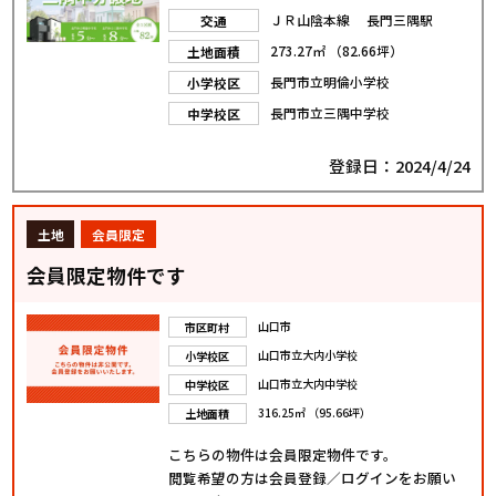
ＪＲ山陰本線 長門三隅駅
交通
273.27㎡ （82.66坪）
土地面積
長門市立明倫小学校
小学校区
長門市立三隅中学校
中学校区
登録日：2024/4/24
土地
会員限定
会員限定物件です
山口市
市区町村
山口市立大内小学校
小学校区
山口市立大内中学校
中学校区
316.25㎡ （95.66坪）
土地面積
こちらの物件は会員限定物件です。
閲覧希望の方は会員登録／ログインをお願い