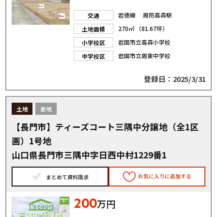
岩徳線 周防高森駅
交通
270㎡ （81.67坪）
土地面積
岩国市立高森小学校
小学校区
岩国市立周東中学校
中学校区
登録日：2025/3/31
土地
更地
【長門市】ティーズコート三隅中分譲地（全1区
画）1号地
山口県長門市三隅中字日西中村1229番1
お気に入りに追加する
まとめて資料請求
200
万円