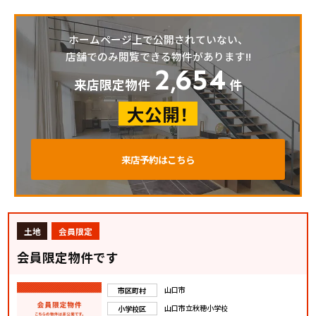
ホームページ上で公開されていない、
店舗でのみ閲覧できる物件があります!!
2
654
,
来店限定物件
件
大公開！
来店予約はこちら
土地
会員限定
会員限定物件です
山口市
市区町村
山口市立秋穂小学校
小学校区