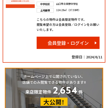
山口市立宮野中学校
中学校区
124.29㎡ （37.59坪）
土地面積
こちらの物件は会員限定物件です。
閲覧希望の方は会員登録／ログインをお願い
いたします。
会員登録・ログイン
登録日：2024/6/11
ホームページ上で公開されていない、
店舗でのみ閲覧できる物件があります!!
2
654
,
来店限定物件
件
大公開！