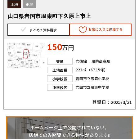
土地
更地
山口県岩国市周東町下久原上市上
お気に入りに追加する
まとめて資料請求
150
万円
岩徳線 周防高森駅
交通
222㎡ （67.15坪）
土地面積
岩国市立高森小学校
小学校区
岩国市立周東中学校
中学校区
登録日：2025/3/31
ホームページ上で公開されていない、
店舗でのみ閲覧できる物件があります!!