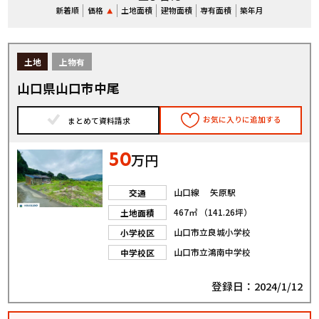
新着順
価格
土地面積
建物面積
専有面積
築年月
土地
上物有
山口県山口市中尾
お気に入りに追加する
まとめて資料請求
50
万円
山口線 矢原駅
交通
467㎡ （141.26坪）
土地面積
山口市立良城小学校
小学校区
山口市立鴻南中学校
中学校区
登録日：2024/1/12