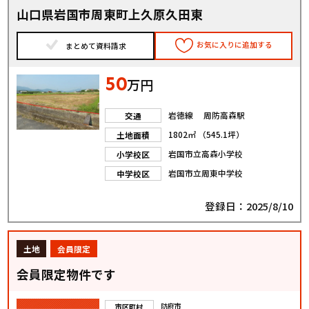
山口県岩国市周東町上久原久田東
お気に入りに追加する
まとめて資料請求
50
万円
岩徳線 周防高森駅
交通
1802㎡ （545.1坪）
土地面積
岩国市立高森小学校
小学校区
岩国市立周東中学校
中学校区
登録日：2025/8/10
土地
会員限定
会員限定物件です
防府市
市区町村