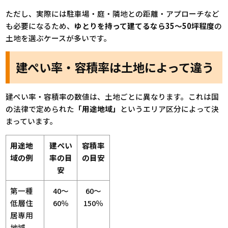
ただし、実際には駐車場・庭・隣地との距離・アプローチなど
も必要になるため、
ゆとりを持って建てるなら35〜50坪程度
の
土地を選ぶケースが多いです。
建ぺい率・容積率は土地によって違う
建ぺい率・容積率の数値は、土地ごとに異なります。これは国
の法律で定められた
「用途地域」
というエリア区分によって決
まっています。
用途地
建ぺい
容積率
域の例
率の目
の目安
安
第一種
40〜
60〜
低層住
60％
150％
居専用
地域