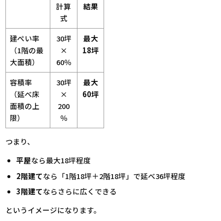
計算
結果
式
建ぺい率
30坪
最大
（1階の最
×
18坪
大面積）
60％
容積率
30坪
最大
（延べ床
×
60坪
面積の上
200
限）
％
つまり、
平屋
なら最大18坪程度
2階建て
なら「1階18坪＋2階18坪」で延べ36坪程度
3階建て
ならさらに広くできる
というイメージになります。