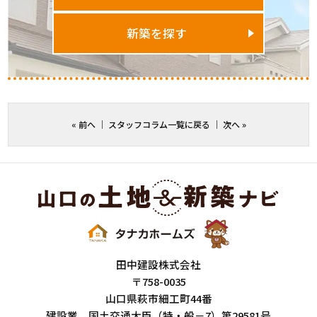
新築を探す
«
前へ
｜
スタッフコラム一覧に戻る
｜
次へ
»
田中建設株式会社
〒758-0035
山口県萩市細工町44番
建設業 国土交通大臣（特・般－7）第29581号