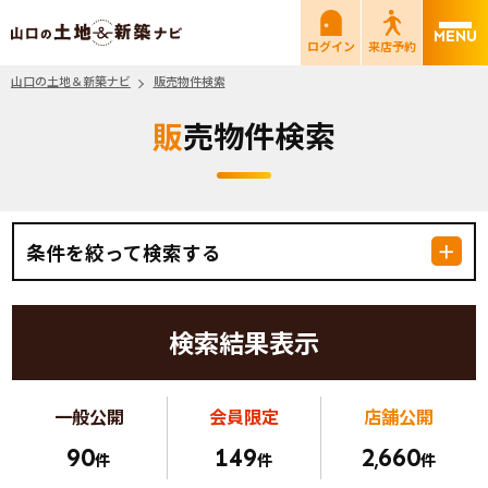
山口の土地＆新築ナビ
ログイン
来店予約
山口の土地＆新築ナビ
販売物件検索
販売物件検索
条件を絞って検索する
検索結果表示
一般公開
会員限定
店舗公開
90
149
2
660
件
件
,
件