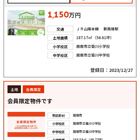
1
150
,
万円
ＪＲ山陽本線 新南陽駅
交通
187.17㎡ （56.61坪）
土地面積
周南市立菊川小学校
小学校区
周南市立菊川中学校
中学校区
登録日：2023/12/27
土地
会員限定
会員限定物件です
周南市
市区町村
周南市立福川小学校
小学校区
周南市立福川中学校
中学校区
164.54㎡ （49.77坪）
土地面積