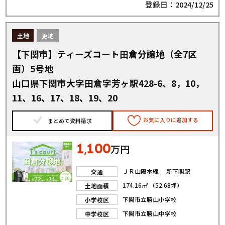
登録日：2024/12/25
土地
更地
【下関市】ティーズコート田倉分譲地（全7区
画）5号地
山口県下関市大字田倉字芳ヶ駅428-6、8，10，
11、16、17、18、19、20
お気に入りに追加する
まとめて資料請求
1
100
,
万円
ＪＲ山陽本線 新下関駅
交通
174.16㎡ （52.68坪）
土地面積
下関市立勝山小学校
小学校区
下関市立勝山中学校
中学校区