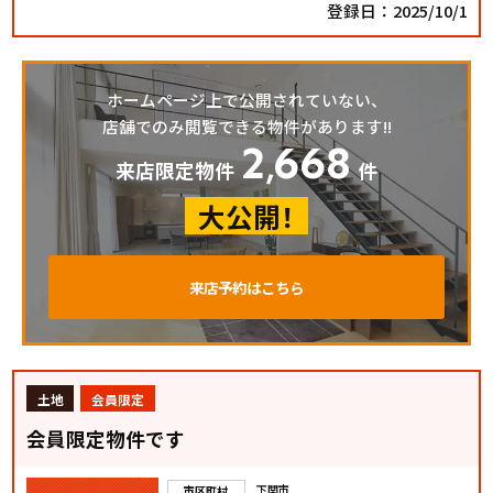
登録日：2025/10/1
ホームページ上で公開されていない、
店舗でのみ閲覧できる物件があります!!
2
668
,
来店限定物件
件
大公開！
来店予約はこちら
土地
会員限定
会員限定物件です
下関市
市区町村