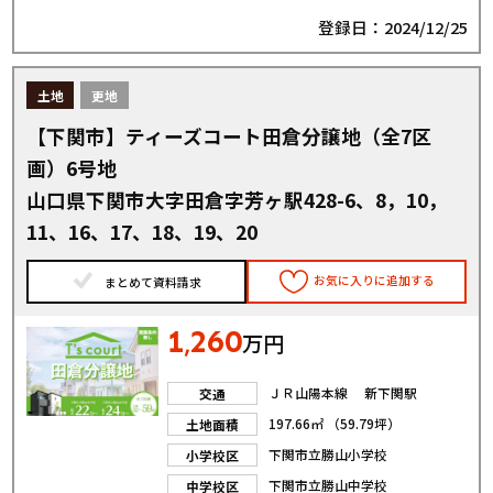
登録日：2024/12/25
土地
更地
【下関市】ティーズコート田倉分譲地（全7区
画）6号地
山口県下関市大字田倉字芳ヶ駅428-6、8，10，
11、16、17、18、19、20
お気に入りに追加する
まとめて資料請求
1
260
,
万円
ＪＲ山陽本線 新下関駅
交通
197.66㎡ （59.79坪）
土地面積
下関市立勝山小学校
小学校区
下関市立勝山中学校
中学校区