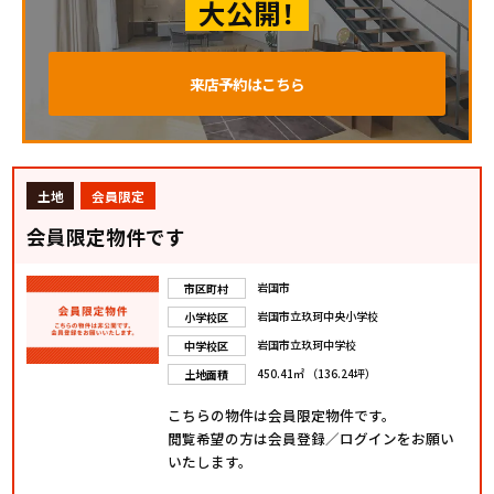
大公開！
来店予約はこちら
土地
会員限定
会員限定物件です
岩国市
市区町村
岩国市立玖珂中央小学校
小学校区
岩国市立玖珂中学校
中学校区
450.41㎡ （136.24坪）
土地面積
こちらの物件は会員限定物件です。
閲覧希望の方は会員登録／ログインをお願い
いたします。