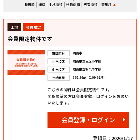
新着順
価格
土地面積
建物面積
専有面積
築年月
土地
会員限定
会員限定物件です
周南市
市区町村
周南市立三丘小学校
小学校区
周南市立熊毛中学校
中学校区
362.56㎡ （109.67坪）
土地面積
こちらの物件は会員限定物件です。
閲覧希望の方は会員登録／ログインをお願い
いたします。
会員登録・ログイン
登録日：2026/1/17