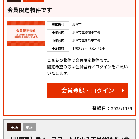
会員限定物件です
周南市
市区町村
周南市立勝間小学校
小学校区
周南市立熊毛中学校
中学校区
1700.55㎡ （514.41坪）
土地面積
こちらの物件は会員限定物件です。
閲覧希望の方は会員登録／ログインをお願い
いたします。
会員登録・ログイン
登録日：2025/11/9
土地
更地
【周南市】ティーズコート北山２丁目分譲地（全