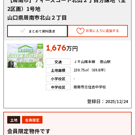
2区画）1号地
山口県周南市北山２丁目
お気に入りに追加する
まとめて資料請求
1
676
,
万円
ＪＲ山陽本線 徳山駅
交通
230.75㎡ （69.8坪）
土地面積
-
小学校区
周南市立住吉中学校
中学校区
登録日：2025/12/24
土地
会員限定
会員限定物件です