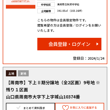
美祢市立秋芳中学校
中学校区
341.05㎡ （103.16坪）
土地面積
こちらの物件は会員限定物件です。
閲覧希望の方は会員登録／ログインをお願い
いたします。
会員登録・ログイン
登録日：2024/1/24
土地
更地
【周南市】下上Ⅱ期分譲地（全2区画）9号地 ※
残り１区画
山口県周南市大字下上字城山10374番
お気に入りに追加する
まとめて資料請求