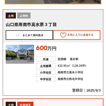
土地
上物有
山口県周南市高水原３丁目
お気に入りに追加する
まとめて資料請求
600
万円
岩徳線 高水駅
交通
423.95㎡ （128.24坪）
土地面積
周南市立高水小学校
小学校区
周南市立熊毛中学校
中学校区
登録日：2025/9/3
土地
会員限定