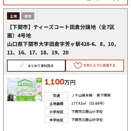
土地
更地
【下関市】ティーズコート田倉分譲地（全7区
画）4号地
山口県下関市大字田倉字芳ヶ駅428-6、8，10，
11、16、17、18、19、20
お気に入りに追加する
まとめて資料請求
1
100
,
万円
ＪＲ山陽本線 新下関駅
交通
177.42㎡ （53.66坪）
土地面積
下関市立勝山小学校
小学校区
下関市立勝山中学校
中学校区