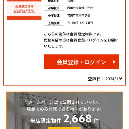
岩国市
市区町村
岩国市立装港小学校
小学校区
岩国市立東中学校
中学校区
71.89㎡ （21.74坪）
土地面積
こちらの物件は会員限定物件です。
閲覧希望の方は会員登録／ログインをお願い
いたします。
会員登録・ログイン
登録日：2024/1/6
ホームページ上で公開されていない、
店舗でのみ閲覧できる物件があります!!
2
668
,
来店限定物件
件