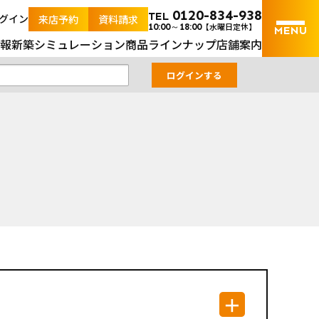
｜山口県内の土地と新築戸建の不動産検索サイト
0120-834-938
TEL
グイン
来店予約
資料請求
【水曜日定休】
10:00～18:00
報
新築シミュレーション
商品ラインナップ
店舗案内