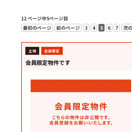
12 ページ中5ページ目
最初のページ
前のページ
3
4
5
6
7
次
土地
会員限定
会員限定物件です