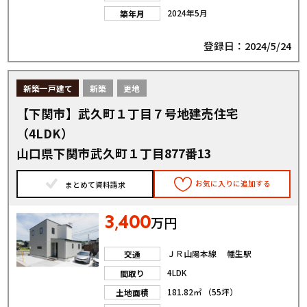
2024年5月
築年月
登録日：2024/5/24
新築一戸建て
新築
更地
【下関市】武久町１丁目７号地建売住宅
（4LDK）
山口県下関市武久町１丁目877番13
お気に入りに追加する
まとめて資料請求
3
400
,
万円
ＪＲ山陽本線 幡生駅
交通
4LDK
間取り
181.82㎡ （55坪）
土地面積