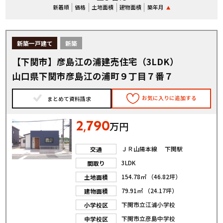
新着順
価格
土地面積
建物面積
築年月
新築一戸建て
新築
【下関市】彦島江の浦建売住宅（3LDK）
山口県下関市彦島江の浦町９丁目７番７
お気に入りに追加する
まとめて資料請求
2
790
,
万円
ＪＲ山陽本線 下関駅
交通
3LDK
間取り
154.78㎡ （46.82坪）
土地面積
79.91㎡ （24.17坪）
建物面積
下関市立江浦小学校
小学校区
下関市立彦島中学校
中学校区