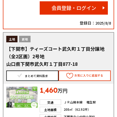
会員登録・ログイン
登録日：2025/8/8
土地
更地
【下関市】ティーズコート武久町１丁目分譲地
（全2区画）2号地
山口県下関市武久町１丁目877-18
お気に入りに追加する
まとめて資料請求
1
460
,
万円
ＪＲ山陽本線 幡生駅
交通
208㎡ （62.92坪）
土地面積
下関市立山の田小学校
小学校区