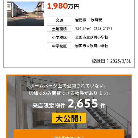
1
980
,
万円
岩徳線 玖珂駅
交通
754.54㎡ （228.24坪）
土地面積
岩国市立玖珂小学校
小学校区
岩国市立玖珂中学校
中学校区
登録日：2025/3/31
ホームページ上で公開されていない、
店舗でのみ閲覧できる物件があります!!
2
655
,
来店限定物件
件
大公開！
来店予約はこちら