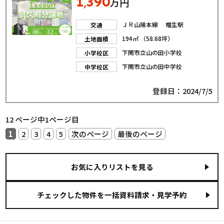
1
390
,
万円
ＪＲ山陽本線 幡生駅
交通
194㎡ （58.68坪）
土地面積
下関市立山の田小学校
小学校区
下関市立山の田中学校
中学校区
登録日：2024/7/5
12 ページ中1ページ目
1
2
3
4
5
次のページ
最後のページ
お気に入りリストを見る