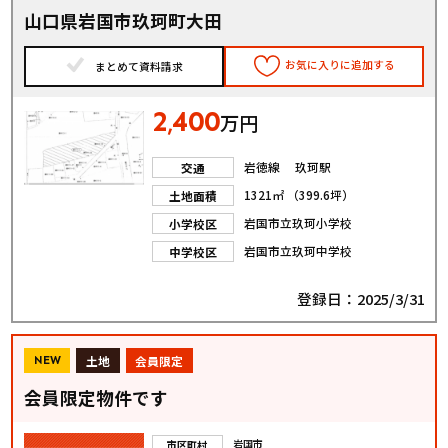
山口県岩国市玖珂町大田
お気に入りに追加する
まとめて資料請求
2
400
,
万円
岩徳線 玖珂駅
交通
1321㎡ （399.6坪）
土地面積
岩国市立玖珂小学校
小学校区
岩国市立玖珂中学校
中学校区
登録日：2025/3/31
土地
会員限定
NEW
会員限定物件です
岩国市
市区町村