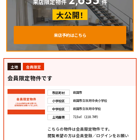
,
来店限定物件
件
大公開！
来店予約はこちら
土地
会員限定
会員限定物件です
岩国市
市区町村
岩国市立玖珂中央小学校
小学校区
岩国市立玖珂中学校
中学校区
723㎡ （218.7坪）
土地面積
こちらの物件は会員限定物件です。
閲覧希望の方は会員登録／ログインをお願い