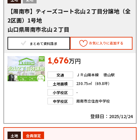
【周南市】ティーズコート北山２丁目分譲地（全
2区画）1号地
山口県周南市北山２丁目
お気に入りに追加する
まとめて資料請求
1
676
,
万円
ＪＲ山陽本線 徳山駅
交通
230.75㎡ （69.8坪）
土地面積
-
小学校区
周南市立住吉中学校
中学校区
登録日：2025/12/24
土地
会員限定