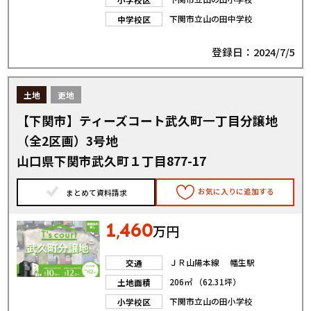
下関市立山の田中学校
中学校区
登録日：2024/7/5
土地
更地
【下関市】ティーズコート武久町一丁目分譲地
（全2区画）3号地
山口県下関市武久町１丁目877-17
お気に入りに追加する
まとめて資料請求
1
460
,
万円
ＪＲ山陽本線 幡生駅
交通
206㎡ （62.31坪）
土地面積
下関市立山の田小学校
小学校区