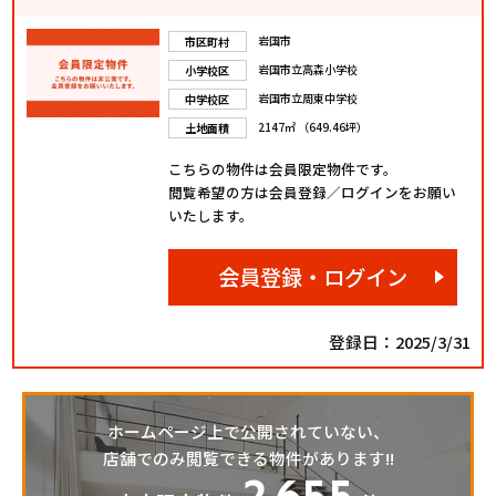
岩国市
市区町村
岩国市立高森小学校
小学校区
岩国市立周東中学校
中学校区
2147㎡ （649.46坪）
土地面積
こちらの物件は会員限定物件です。
閲覧希望の方は会員登録／ログインをお願い
いたします。
会員登録・ログイン
登録日：2025/3/31
ホームページ上で公開されていない、
店舗でのみ閲覧できる物件があります!!
2
655